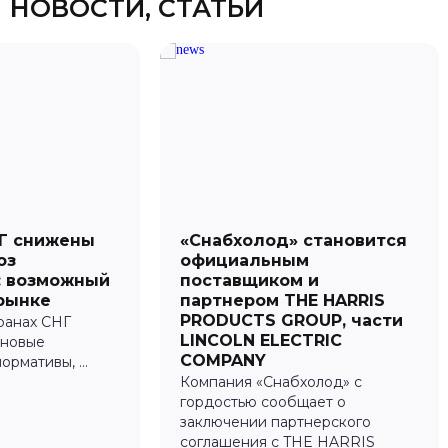
НОВОСТИ, СТАТЬИ
НГ снижены
«Снабхолод» становится
оз
официальным
: возможный
поставщиком и
рынке
партнером THE HARRIS
PRODUCTS GROUP, части
транах СНГ
LINCOLN ELECTRIC
 новые
COMPANY
рмативы, ...
Компания «Снабхолод» с
гордостью сообщает о
заключении партнерского
соглашения с THE HARRIS